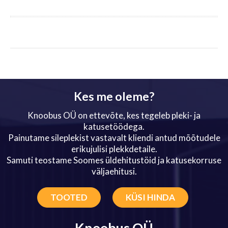
Kes me oleme?
Knoobus OÜ on ettevõte, kes tegeleb pleki- ja
katusetöödega.
Painutame sileplekist vastavalt kliendi antud mõõtudele
erikujulisi plekkdetaile.
Samuti teostame Soomes üldehitustöid ja katusekorruse
väljaehitusi.
TOOTED
KÜSI HINDA
Knoobus OÜ